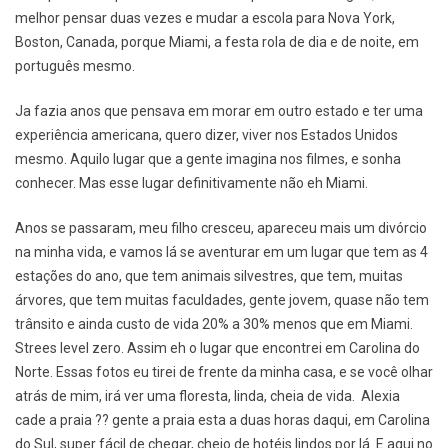
melhor pensar duas vezes e mudar a escola para Nova York,
Boston, Canada, porque Miami, a festa rola de dia e de noite, em
português mesmo.
Ja fazia anos que pensava em morar em outro estado e ter uma
experiência americana, quero dizer, viver nos Estados Unidos
mesmo. Aquilo lugar que a gente imagina nos filmes, e sonha
conhecer. Mas esse lugar definitivamente não eh Miami.
Anos se passaram, meu filho cresceu, apareceu mais um divórcio
na minha vida, e vamos lá se aventurar em um lugar que tem as 4
estações do ano, que tem animais silvestres, que tem, muitas
árvores, que tem muitas faculdades, gente jovem, quase não tem
trânsito e ainda custo de vida 20% a 30% menos que em Miami.
Strees level zero. Assim eh o lugar que encontrei em Carolina do
Norte. Essas fotos eu tirei de frente da minha casa, e se você olhar
atrás de mim, irá ver uma floresta, linda, cheia de vida. Alexia
cade a praia ?? gente a praia esta a duas horas daqui, em Carolina
do Sul, super fácil de chegar, cheio de hotéis lindos por lá. E aqui no