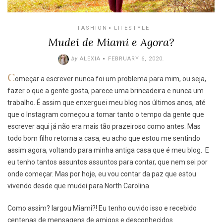
FASHION
LIFESTYLE
Mudei de Miami e Agora?
by
ALEXIA
FEBRUARY 6, 2020
.
C
omeçar a escrever nunca foi um problema para mim, ou seja,
fazer o que a gente gosta, parece uma brincadeira e nunca um
trabalho. É assim que enxerguei meu blog nos últimos anos, até
que o Instagram começou a tomar tanto o tempo da gente que
escrever aqui já não era mais tão prazeiroso como antes. Mas
todo bom filho retorna a casa, eu acho que estou me sentindo
assim agora, voltando para minha antiga casa que é meu blog. E
eu tenho tantos assuntos assuntos para contar, que nem sei por
onde começar. Mas por hoje, eu vou contar da paz que estou
vivendo desde que mudei para North Carolina.
Como assim? largou Miami?! Eu tenho ouvido isso e recebido
centenas de mensagens de amigos e desconhecidos