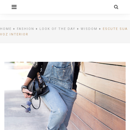
Skip
PRIMARY
to
MENU
content
CELEBRITY BY
LIFESTYLE
HOME
♦
FASHION
♦
LOOK OF THE DAY
♦
WISDOM
♦
ESCUTE SUA
VOZ INTERIOR
ALEXIA