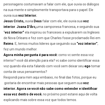
personagens costumavam a falar com ele, que ouvia os diálogos
na sua mente e simplesmente transportava para o papel. Ele
ouvia sua
voz Interior.
Jesus Cristo,
ouvia
Deus
falar com ele, ele ouvia sua
voz
interior
.
Joana D’Árc,
uma camponesa francesa, e seguindo sua
“
voz interior”
ela inspirou os franceses a expulsarem os Ingleses
de Nova Orleans e fez com que Charles fosse proclamado Rei em
Reims
. E, temos muitos lideres que seguindo sua
“voz interior”
,
fez um mundo melhor.
Agora minha pergunta é para você:
como vc sente essa voz
interior? você dá atenção para ela? vc sabe como identificar essa
voz quando ela esta falando com você sem deixar seu
ego
tomar
conta de seus pensamentos?
Respondi para mim aqui embaixo, no final das fotos, porque eu
gostaria de encontrar mais pessoas que seguem sua
voz
interior.
Agora se você não sabe como entender e identificar
essa voz dentro de você
, no próximo post estarei aqui de volta
explicando mais sobre essa voz que todos temos.