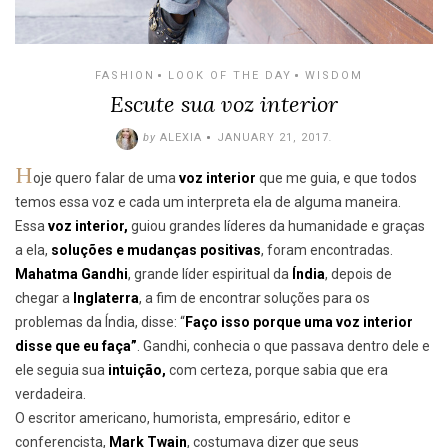
FASHION
LOOK OF THE DAY
WISDOM
Escute sua voz interior
by
ALEXIA
JANUARY 21, 2017
.
H
oje quero falar de uma
voz interior
que me guia, e que todos
temos essa voz e cada um interpreta ela de alguma maneira.
Essa
voz interior,
guiou grandes líderes da humanidade e graças
a ela,
soluções e
mudanças positivas
, foram encontradas.
Mahatma Gandhi
, grande líder espiritual da
Índia
, depois de
chegar a
Inglaterra
, a fim de encontrar soluções para os
problemas da Índia, disse: “
Faço isso porque uma voz interior
disse que eu faça”
. Gandhi, conhecia o que passava dentro dele e
ele seguia sua
intuição,
com certeza, porque sabia que era
verdadeira.
O escritor americano, humorista, empresário, editor e
conferencista,
Mark Twain
, costumava dizer que seus