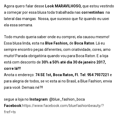
Agora quero falar desse
Look MARAVILHOSO,
que estou vestindo
a começar por essa blusa toda trabalhada nas
correntinhas
na
lateral das mangas. Nossa, que sucesso que fiz quando eu usei
ela essa semana.
Todo mundo queria saber onde eu comprei, ela causou mesmo!
Essa blusa linda, esta na
Blue Fashion,
de
Boca Raton
. Lá eu
sempre encontro peças diferentes, com criatividade, cores, amo
muito! Parada obrigatória quando vou para Boca Raton. E a loja
está com desconto de
30% a 50% até dia 30 de janeiro 2017,
corre lá!!!
Anota o endereço:
74 SE 1st, Boca Raton, Fl. Tel: 954 7937221
e
para alegria de todos, se vc esta ai no Brasil, a Blue Fashion, envia
para você. Demais né?!!
segue a loja no
Instagram
: @blue_fashion_boca
Facebook
:
https://www.facebook.com/bluefashionbeauty/?
fref=ts