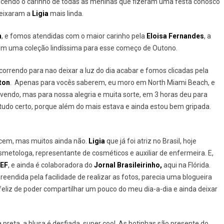
cendo o carinho de todas as meninas que fizeram uma festa conosco
eixaram a
Ligia
mais linda.
n
, e fomos atendidas com o maior carinho pela
Eloisa Fernandes
, a
 com uma coleção lindíssima para esse começo de Outono.
correndo para nao deixar a luz do dia acabar e fomos clicadas pela
ton
. Apenas para vocês saberem, eu moro em North Miami Beach, e
vendo, mas para nossa alegria e muita sorte, em 3 horas deu para
 tudo certo, porque além do mais estava e ainda estou bem gripada.
cem, mas muitos ainda não.
Ligia
que já foi atriz no Brasil, hoje
metologa, representante de cosméticos e auxiliar de enfermeira. E,
EF
, e ainda é colaboradora do
Jornal Brasileirinho,
aqui na Flórida.
eendida pela facilidade de realizar as fotos, parecia uma blogueira
 feliz de poder compartilhar um pouco do meu dia-a-dia e ainda deixar
preta, a blusa é desfiada, super cool. As botinhas são presente do