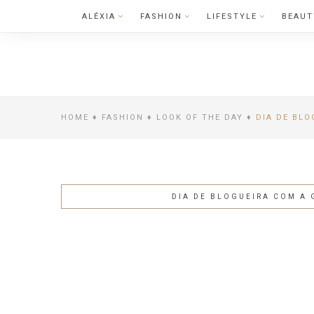
Skip
ALÉXIA
FASHION
LIFESTYLE
BEAUT
to
content
LIFESTYLE
CELEBRITY 
HOME
♦
FASHION
♦
LOOK OF THE DAY
♦
DIA DE BLO
DIA DE BLOGUEIRA COM A 