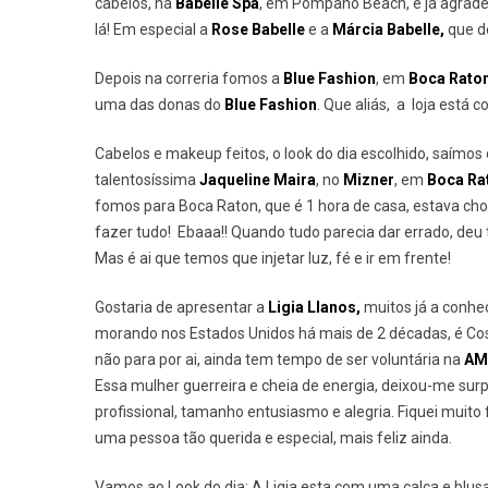
cabelos, na
Babelle Spa
, em Pompano Beach, e já agrade
lá! Em especial a
Rose Babelle
e a
Márcia Babelle,
que d
Depois na correria fomos a
Blue Fashion
, em
Boca Rato
uma das donas do
Blue Fashion
. Que aliás, a loja está
Cabelos e makeup feitos, o look do dia escolhido, saímos 
talentosíssima
Jaqueline Maira
, no
Mizner
, em
Boca Ra
fomos para Boca Raton, que é 1 hora de casa, estava cho
fazer tudo! Ebaaa!! Quando tudo parecia dar errado, deu
Mas é ai que temos que injetar luz, fé e ir em frente!
Gostaria de apresentar a
Ligia Llanos,
muitos já a conhe
morando nos Estados Unidos há mais de 2 décadas, é Cos
não para por ai, ainda tem tempo de ser voluntária na
AM
Essa mulher guerreira e cheia de energia, deixou-me surpr
profissional, tamanho entusiasmo e alegria. Fiquei muito
uma pessoa tão querida e especial, mais feliz ainda.
Vamos ao Look do dia: A Ligia esta com uma calça e blusa 