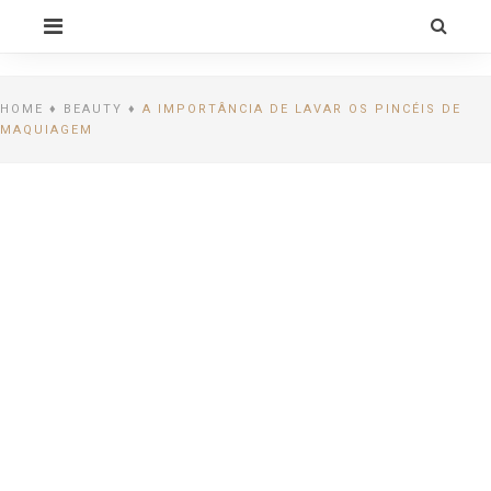
Skip
PRIMARY
to
MENU
content
CELEBRITY BY
LIFESTYLE
HOME
♦
BEAUTY
♦
A IMPORTÂNCIA DE LAVAR OS PINCÉIS DE
MAQUIAGEM
ALEXIA