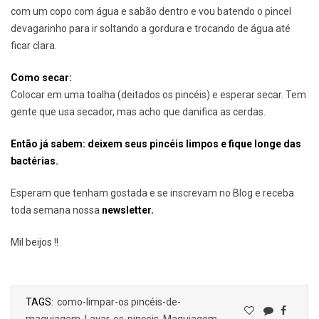
com um copo com água e sabão dentro e vou batendo o pincel
devagarinho para ir soltando a gordura e trocando de água até
ficar clara.
Como secar:
Colocar em uma toalha (deitados os pincéis) e esperar secar. Tem
gente que usa secador, mas acho que danifica as cerdas.
Então já sabem: deixem seus pincéis limpos e fique longe das
bactérias.
Esperam que tenham gostada e se inscrevam no Blog e receba
toda semana nossa
newsletter.
Mil beijos !!
TAGS:
como-limpar-os pincéis-de-
maquiagem
,
Lavar-os-pinceis
,
Maquiagem
,