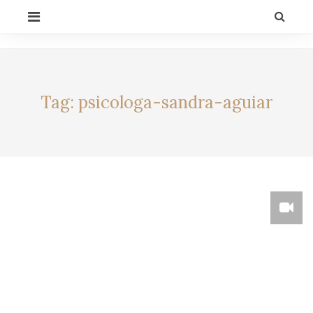
Skip
PRIMARY
to
MENU
content
CELEBRITY BY
LIFESTYLE
ALEXIA
Tag:
psicologa-sandra-aguiar