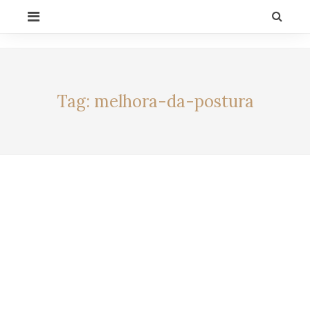
Skip
PRIMARY
to
MENU
content
CELEBRITY BY
LIFESTYLE
ALEXIA
Tag:
melhora-da-postura